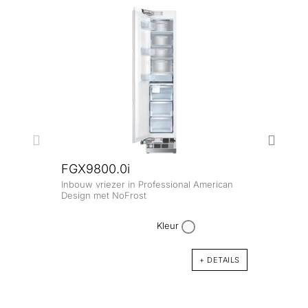
FGX9800.0i
Inbouw vriezer in Professional American
FGX
Design met NoFrost
Inbou
Profe
Kleur
+ DETAILS