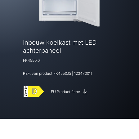
Inbouw koelkast met LED
achterpaneel
FK4550.0I
REF. van product
FK4550.0i
|
123470011
EU Product fiche