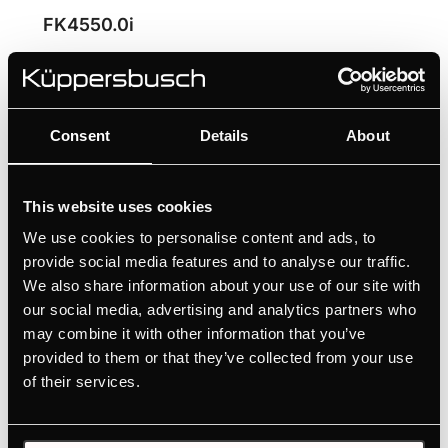
FK4550.0i
Inbouw koelkast met LED achterpaneel
Snel overzicht dankzij digitale statusweergave
Intuïtieve instelling via aanraaksensoren
Consent
Details
About
Variabele interieurindeling dankzij VarioShelves
+ VarioBoxen
This website uses cookies
LED-achterpaneel voor betere zichtbaarheid
We use cookies to personalise content and ads, to
provide social media features and to analyse our traffic.
We also share information about your use of our site with
HANDLEIDINGEN
our social media, advertising and analytics partners who
PRODUCTKAART
may combine it with other information that you’ve
TECHNISCHE TEKENING
provided to them or that they’ve collected from your use
ENERGIELABEL
of their services.
EU PRODUCTKAART