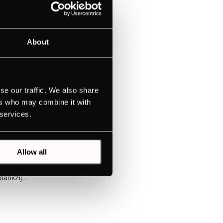
ening via
About
nelle
se our traffic. We also share
j de
ers who may combine it with
 services.
Allow all
esignAlle
ankzij...