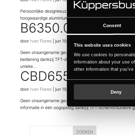
Persoonlijke designkeuze dankzij Individual Concept Desig
hoogwaardige aluminium draaiknopStoom op de plaats dank
B6350.0S
Consent
door
Ivan Flores
|
jun 19, 2026
This website uses cookies
Geen onaangename geuren dankzij de unieke ökotherm® kata
We use cookies to personalis
bediening dankzij TFT-displayEenvoudige bediening dankzi
information about your use of
unieke...
other information that you’ve
CBD6550.0W
door
Ivan Flores
|
jun 19, 2026
Deny
Geen onaangename geuren dankzij de unieke ökotherm® kat
informatie in één oogopslag dankzij TFT-schermIntuïtieve 