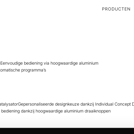
PRODUCTEN
gnEenvoudige bediening via hoogwaardige aluminium
automatische programma’s
alysatorGepersonaliseerde designkeuze dankzij Individual Concept D
e bediening dankzij hoogwaardige aluminium draaiknoppen