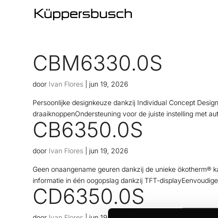
CBM6330.0S
door
Ivan Flores
|
jun 19, 2026
Persoonlijke designkeuze dankzij Individual Concept Desi
draaiknoppenOndersteuning voor de juiste instelling met 
CB6350.0S
door
Ivan Flores
|
jun 19, 2026
Geen onaangename geuren dankzij de unieke ökotherm® kat
informatie in één oogopslag dankzij TFT-displayEenvoudig
CD6350.0S
door
Ivan Flores
|
jun 19, 2026