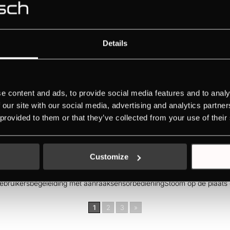
nAlle informatie in één oogopslag dankzij TFT-schermEenvoudige bedi
zij externe stoomgenerator
Details
lysatorPersoonlijke designkeuze dankzij Individual Concept DesignS
e content and ads, to provide social media features and to analy
j hoogwaardige aluminium draaiknoppenGemakkelijk te reinigen dankzi
 our site with our social media, advertising and analytics partn
 provided to them or that they’ve collected from your use of their
Customize
alysatorGepersonaliseerde designkeuze dankzij Individual Concept D
gebruikersbegeleiding met aanraaksensorbedieningStoom op de plaats d
1
2
3
»