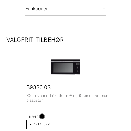
Funktioner
VALGFRIT TILBEHØR
B9330.0S
XXL-ovn med ökotherm® og 9 funktioner samt
pizzasten
Farver
+ DETALJER