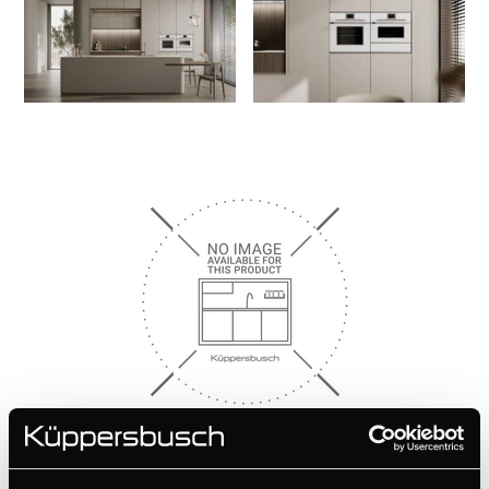
ZK0600
Profiler i rustfrit stål 600 mm - bestående af 2 striber (bund -