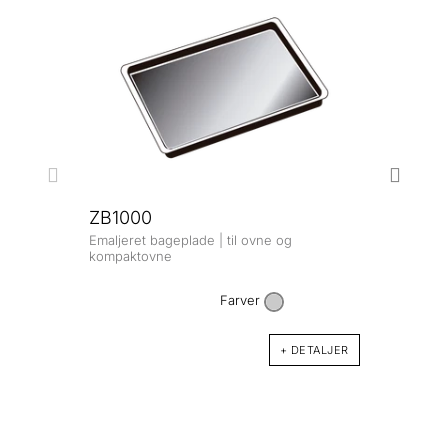
ZB1000
Emaljeret bageplade | til ovne og
ZB1
kompaktovne
Emalj
komp
Farver
+ DETALJER