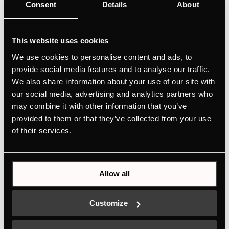
Küppersbusch-mærket) | til KI6560 - KI6520 - KI6330
Consent
Details
About
Farver
This website uses cookies
+ DETALJER
We use cookies to personalise content and ads, to
provide social media features and to analyse our traffic.
We also share information about your use of our site with
our social media, advertising and analytics partners who
may combine it with other information that you’ve
provided to them or that they’ve collected from your use
of their services.
Allow all
DK3801
Designkit bestående af 1 stribe - Rustfrit stål | til DI3800
Customize
Farver