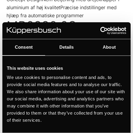
aluminium af høj kvalitetPræcise indstillinger med
hjlæp fra automatiske programmer
MR6330.0S
af
Ivan Flores
|
jun 19, 2026
Consent
Details
About
Mulighed for personlige designvalg med Individual
Concept DesignNem betjening med drejeknapper i
aluminium af høj kvalitetPræcise indstillinger med
This website uses cookies
hjlæp fra automatiske programmer
We use cookies to personalise content and ads, to
ML6330.0S
provide social media features and to analyse our traffic.
We also share information about your use of our site with
our social media, advertising and analytics partners who
af
Ivan Flores
|
jun 19, 2026
may combine it with other information that you’ve
Mulighed for personlige designvalg med Individual
provided to them or that they’ve collected from your use
Concept DesignNem betjening med drejeknapper i
of their services.
aluminium af høj kvalitetPræcise indstillinger med