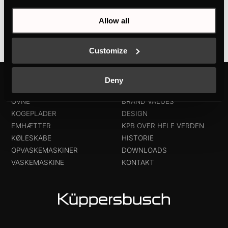
hjlæp fra automatiske programmer
Allow all
Customize
Deny
PRODUKTER
OPDAG KÜPPERSBUSCH
OVNE
BRAND VALUES
KOGEPLADER
DESIGN
EMHÆTTER
KPB OVER HELE VERDEN
KØLESKABE
HISTORIE
OPVASKEMASKINER
DOWNLOADS
VASKEMASKINE
KONTAKT